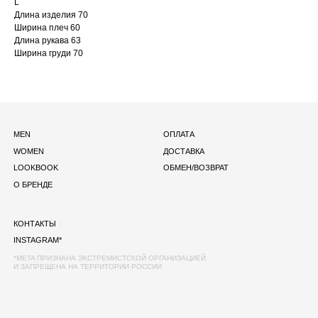
L
INSTAGRAM*
Длина изделия 70
*META ПРИЗНАНА ЭКСТРЕМИСТСКОЙ ОРГАНИЗАЦИЕЙ
Ширина плеч 60
И ЗАПРЕЩЕНА НА ТЕРРИТОРИИ РОССИИ
Длина рукава 63
Ширина груди 70
©2026 LACALIRISE
ПОЛИТИКА КОНФИДЕНЦИАЛЬНОСТИ
ОФЕРТА
ДИЗАЙН И РАЗРАБОТКА: MAINFRAME®