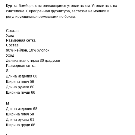
Куртка-бомбер с отстегивающимся утеплителем. Утеплитель на
синтепоне. Серебренная фурнитура, застежка на молнии и
регулирующимися ремешками по бокам.
Состав
Уход
Размерная сетка
Состав
90% нейлон, 10% хлопок
Уход
Деликатная стирка 30 градусов
Размерная сетка
S
Длина изделия 68
Ширина плеч 56
Длина рукава 60
Ширина груди 66
MEN
ОПЛАТА
M
WOMEN
ДОСТАВКА
Длина изделия 68
LOOKBOOK
ОБМЕН/ВОЗВРАТ
Ширина плеч 58
О БРЕНДЕ
Длина рукава 61
Ширина груди 68
КОНТАКТЫ