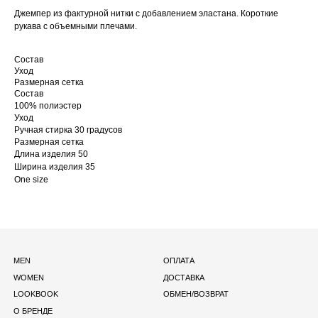
Джемпер из фактурной нитки с добавлением эластана. Короткие
рукава с объемными плечами.
Состав
Уход
Размерная сетка
MEN
ОПЛАТА
Состав
WOMEN
ДОСТАВКА
100% полиэстер
LOOKBOOK
ОБМЕН/ВОЗВРАТ
Уход
О БРЕНДЕ
Ручная стирка 30 градусов
Размерная сетка
Длина изделия 50
КОНТАКТЫ
Ширина изделия 35
INSTAGRAM*
One size
*META ПРИЗНАНА ЭКСТРЕМИСТСКОЙ ОРГАНИЗАЦИЕЙ
И ЗАПРЕЩЕНА НА ТЕРРИТОРИИ РОССИИ
©2026 LACALIRISE
ПОЛИТИКА КОНФИДЕНЦИАЛЬНОСТИ
ОФЕРТА